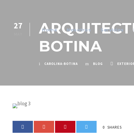
ARQUITECT
27
Home
Nosotros
Servicios
MAY
BOTINA
CAROLINA-BOTINA
BLOG
EXTERIO
0
SHARES