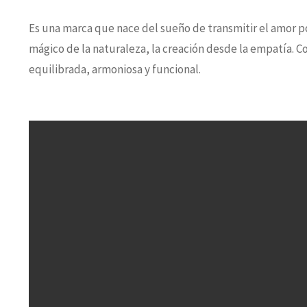
Es una marca que nace del sueño de transmitir el amor por 
mágico de la naturaleza, la creación desde la empatía. 
equilibrada, armoniosa y funcional.